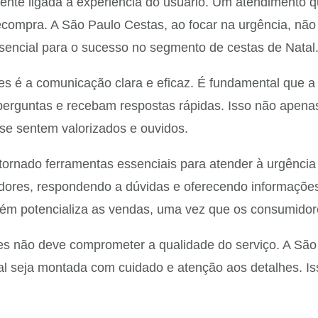
mente ligada à experiência do usuário. Um atendimento q
compra. A São Paulo Cestas, ao focar na urgência, não
encial para o sucesso no segmento de cestas de Natal
ntes é a comunicação clara e eficaz. É fundamental qu
am perguntas e recebam respostas rápidas. Isso não ap
se sentem valorizados e ouvidos.
tornado ferramentas essenciais para atender à urgência 
dores, respondendo a dúvidas e oferecendo informações
bém potencializa as vendas, uma vez que os consumido
tes não deve comprometer a qualidade do serviço. A São
tal seja montada com cuidado e atenção aos detalhes. 