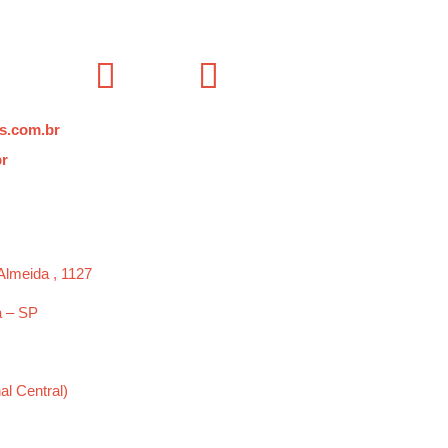
s.com.br
br
Almeida , 1127
a – SP
al Central)