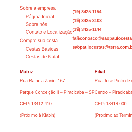
Sobre a empresa
(19) 3425-1154

Página Inicial
(19) 3425-3103

Sobre nós
(19) 3425-1144

Contato e Localização
faleconosco@saopaulocesta

Compre sua cesta
saopaulocestas@terra.com.

Cestas Básicas
Cestas de Natal
Matriz
Filial
Rua Rafaela Zanin, 167
Rua José Pinto de 
Parque Conceição II – Piracicaba – SP
Centro – Piracicab
CEP: 13412-410
CEP: 13419-000
(Próximo à Klabin)
(Próximo ao Termin