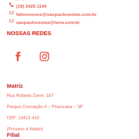

(19) 3425-1144

faleconosco@saopaulocestas.com.br

saopaulocestas@terra.com.br
NOSSAS REDES
Matriz
Rua Rafaela Zanin, 167
Parque Conceição II – Piracicaba – SP
CEP: 13412-410
(Próximo à Klabin)
Filial