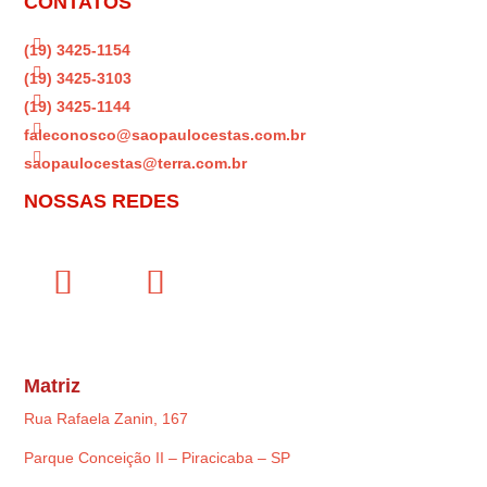
CONTATOS

(19) 3425-1154

(19) 3425-3103

(19) 3425-1144

faleconosco@saopaulocestas.com.br

saopaulocestas@terra.com.br
NOSSAS REDES
Matriz
Rua Rafaela Zanin, 167
Parque Conceição II – Piracicaba – SP