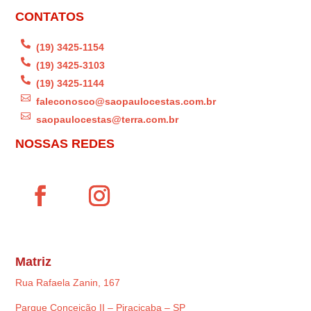
CONTATOS

(19) 3425-1154

(19) 3425-3103

(19) 3425-1144

faleconosco@saopaulocestas.com.br

saopaulocestas@terra.com.br
NOSSAS REDES
Matriz
Rua Rafaela Zanin, 167
Parque Conceição II – Piracicaba – SP