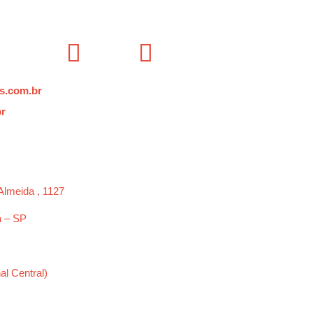
s.com.br
br
Almeida , 1127
a – SP
al Central)