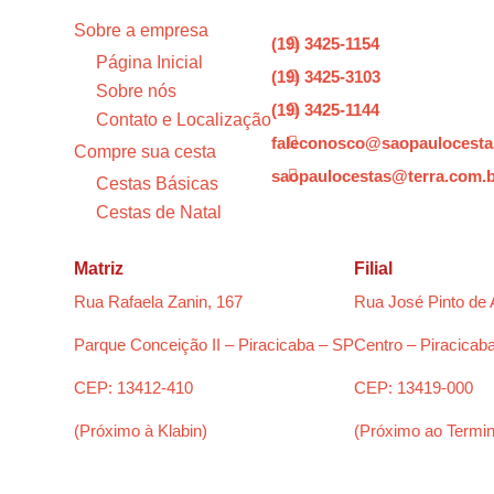
Sobre a empresa
(19) 3425-1154

Página Inicial
(19) 3425-3103

Sobre nós
(19) 3425-1144

Contato e Localização
faleconosco@saopaulocesta

Compre sua cesta
saopaulocestas@terra.com.

Cestas Básicas
Cestas de Natal
Matriz
Filial
Rua Rafaela Zanin, 167
Rua José Pinto de 
Parque Conceição II – Piracicaba – SP
Centro – Piracicab
CEP: 13412-410
CEP: 13419-000
(Próximo à Klabin)
(Próximo ao Termin