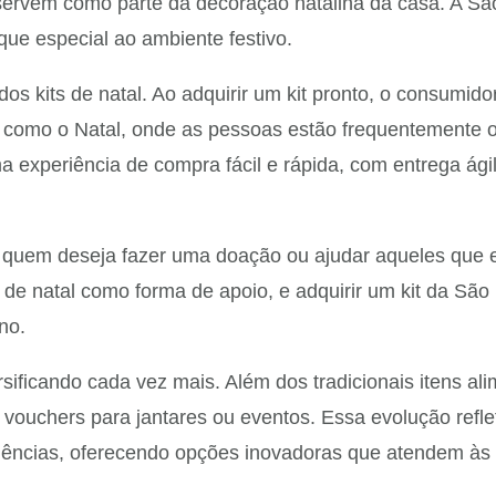
ervem como parte da decoração natalina da casa. A Sã
ue especial ao ambiente festivo.
dos kits de natal. Ao adquirir um kit pronto, o consumi
do como o Natal, onde as pessoas estão frequentemente
 experiência de compra fácil e rápida, com entrega ági
quem deseja fazer uma doação ou ajudar aqueles que es
 de natal como forma de apoio, e adquirir um kit da Sã
no.
sificando cada vez mais. Além dos tradicionais itens ali
o vouchers para jantares ou eventos. Essa evolução refl
ncias, oferecendo opções inovadoras que atendem às 