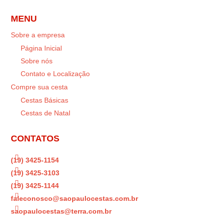
MENU
Sobre a empresa
Página Inicial
Sobre nós
Contato e Localização
Compre sua cesta
Cestas Básicas
Cestas de Natal
CONTATOS

(19) 3425-1154

(19) 3425-3103

(19) 3425-1144

faleconosco@saopaulocestas.com.br

saopaulocestas@terra.com.br