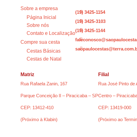
Sobre a empresa
(19) 3425-1154

Página Inicial
(19) 3425-3103

Sobre nós
(19) 3425-1144

Contato e Localização
faleconosco@saopaulocesta

Compre sua cesta
saopaulocestas@terra.com.

Cestas Básicas
Cestas de Natal
Matriz
Filial
Rua Rafaela Zanin, 167
Rua José Pinto de 
Parque Conceição II – Piracicaba – SP
Centro – Piracicab
CEP: 13412-410
CEP: 13419-000
(Próximo à Klabin)
(Próximo ao Termin