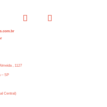
s.com.br
br
Almeida , 1127
a – SP
al Central)