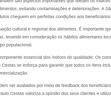
ambém são aspectos importantes que afetam os índice
imentos, evitando contaminações e deteriorações. A Sã
dutos cheguem em perfeitas condições aos beneficiários
uação cultural e regional dos alimentos. É importante qu
s, levando em consideração os hábitos alimentares loca
po populacional.
componente essencial dos índices de qualidade. Os co
estas se esforça para garantir que todos os itens incl
mercialização.
m ser avaliados por meio de feedback dos beneficiários
Paulo Cestas valoriza a opinião dos seus clientes e util