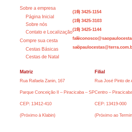
Sobre a empresa
(19) 3425-1154

Página Inicial
(19) 3425-3103

Sobre nós
(19) 3425-1144

Contato e Localização
faleconosco@saopaulocesta

Compre sua cesta
saopaulocestas@terra.com.

Cestas Básicas
Cestas de Natal
Matriz
Filial
Rua Rafaela Zanin, 167
Rua José Pinto de 
Parque Conceição II – Piracicaba – SP
Centro – Piracicab
CEP: 13412-410
CEP: 13419-000
(Próximo à Klabin)
(Próximo ao Termin