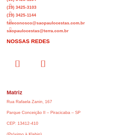

(19) 3425-3103

(19) 3425-1144

faleconosco@saopaulocestas.com.br

saopaulocestas@terra.com.br
NOSSAS REDES
Matriz
Rua Rafaela Zanin, 167
Parque Conceição II – Piracicaba – SP
CEP: 13412-410
(Próximo à Klabin)