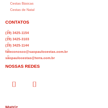
Cestas Básicas
Cestas de Natal
CONTATOS

(19) 3425-1154

(19) 3425-3103

(19) 3425-1144

faleconosco@saopaulocestas.com.br

saopaulocestas@terra.com.br
NOSSAS REDES
Matriz