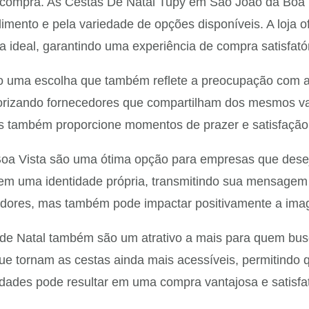
a compra. As Cestas De Natal Tupy em São João da Boa 
imento e pela variedade de opções disponíveis. A loja o
ta ideal, garantindo uma experiência de compra satisfat
 uma escolha que também reflete a preocupação com a 
orizando fornecedores que compartilham dos mesmos val
s também proporcione momentos de prazer e satisfação
oa Vista são uma ótima opção para empresas que desej
em uma identidade própria, transmitindo sua mensagem 
radores, mas também pode impactar positivamente a i
 de Natal também são um atrativo a mais para quem bu
e tornam as cestas ainda mais acessíveis, permitindo 
idades pode resultar em uma compra vantajosa e satisfat