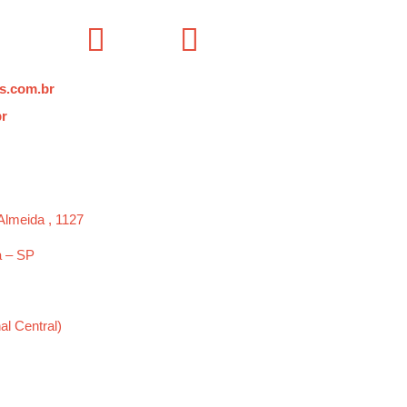
s.com.br
br
Almeida , 1127
a – SP
al Central)