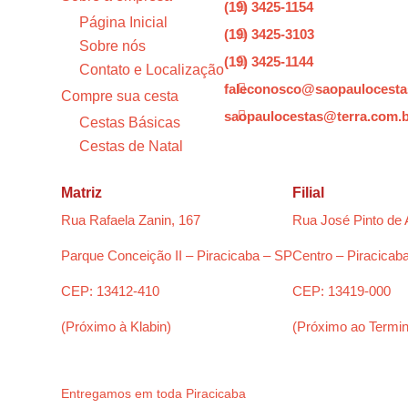
(19) 3425-1154

Página Inicial
(19) 3425-3103

Sobre nós
(19) 3425-1144

Contato e Localização
faleconosco@saopaulocesta

Compre sua cesta
saopaulocestas@terra.com.

Cestas Básicas
Cestas de Natal
Matriz
Filial
Rua Rafaela Zanin, 167
Rua José Pinto de 
Parque Conceição II – Piracicaba – SP
Centro – Piracicab
CEP: 13412-410
CEP: 13419-000
(Próximo à Klabin)
(Próximo ao Termin
Entregamos em toda Piracicaba