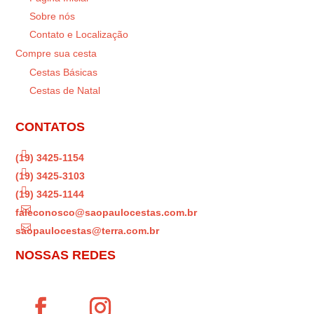
Sobre nós
Contato e Localização
Compre sua cesta
Cestas Básicas
Cestas de Natal
CONTATOS

(19) 3425-1154

(19) 3425-3103

(19) 3425-1144

faleconosco@saopaulocestas.com.br

saopaulocestas@terra.com.br
NOSSAS REDES