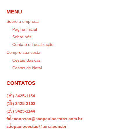
MENU
Sobre a empresa
Página Inicial
Sobre nós
Contato e Localização
Compre sua cesta
Cestas Básicas
Cestas de Natal
CONTATOS

(19) 3425-1154

(19) 3425-3103

(19) 3425-1144

faleconosco@saopaulocestas.com.br

saopaulocestas@terra.com.br