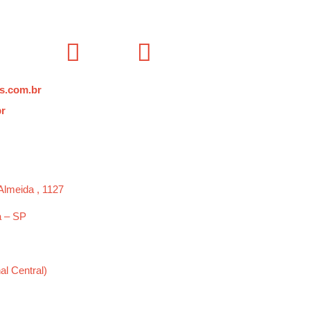
s.com.br
br
Almeida , 1127
a – SP
al Central)