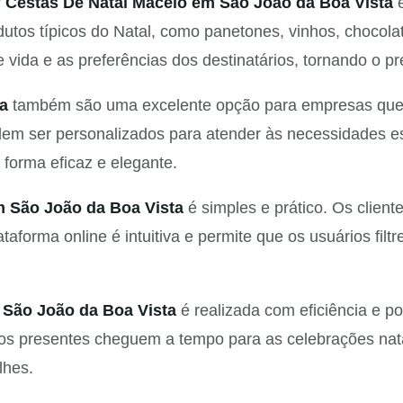
r
Cestas De Natal Maceio em São João da Boa Vista
é
dutos típicos do Natal, como panetones, vinhos, chocola
 vida e as preferências dos destinatários, tornando o p
a
também são uma excelente opção para empresas que d
dem ser personalizados para atender às necessidades e
forma eficaz e elegante.
m São João da Boa Vista
é simples e prático. Os client
taforma online é intuitiva e permite que os usuários filt
 São João da Boa Vista
é realizada com eficiência e 
 os presentes cheguem a tempo para as celebrações natal
lhes.