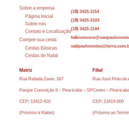
Sobre a empresa
(19) 3425-1154

Página Inicial
(19) 3425-3103

Sobre nós
(19) 3425-1144

Contato e Localização
faleconosco@saopaulocesta

Compre sua cesta
saopaulocestas@terra.com.

Cestas Básicas
Cestas de Natal
Matriz
Filial
Rua Rafaela Zanin, 167
Rua José Pinto de 
Parque Conceição II – Piracicaba – SP
Centro – Piracicab
CEP: 13412-410
CEP: 13419-000
(Próximo à Klabin)
(Próximo ao Termin