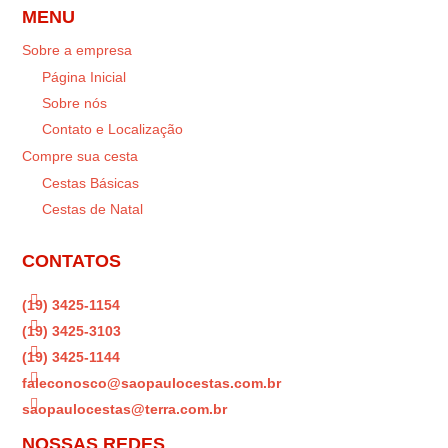
MENU
Sobre a empresa
Página Inicial
Sobre nós
Contato e Localização
Compre sua cesta
Cestas Básicas
Cestas de Natal
CONTATOS

(19) 3425-1154

(19) 3425-3103

(19) 3425-1144

faleconosco@saopaulocestas.com.br

saopaulocestas@terra.com.br
NOSSAS REDES