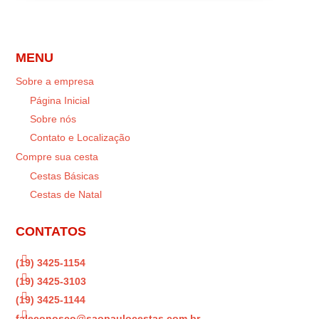
MENU
Sobre a empresa
Página Inicial
Sobre nós
Contato e Localização
Compre sua cesta
Cestas Básicas
Cestas de Natal
CONTATOS

(19) 3425-1154

(19) 3425-3103

(19) 3425-1144

faleconosco@saopaulocestas.com.br