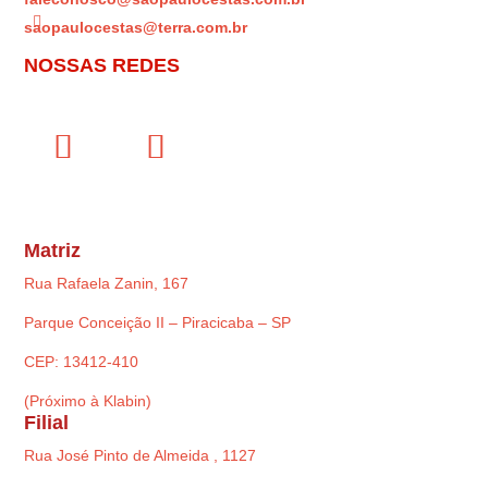

saopaulocestas@terra.com.br
NOSSAS REDES
Matriz
Rua Rafaela Zanin, 167
Parque Conceição II – Piracicaba – SP
CEP: 13412-410
(Próximo à Klabin)
Filial
Rua José Pinto de Almeida , 1127