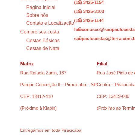
(19) 3425-1154

Página Inicial
(19) 3425-3103

Sobre nós
(19) 3425-1144

Contato e Localização
faleconosco@saopaulocesta

Compre sua cesta
saopaulocestas@terra.com.

Cestas Básicas
Cestas de Natal
Matriz
Filial
Rua Rafaela Zanin, 167
Rua José Pinto de 
Parque Conceição II – Piracicaba – SP
Centro – Piracicab
CEP: 13412-410
CEP: 13419-000
(Próximo à Klabin)
(Próximo ao Termin
Entregamos em toda Piracicaba