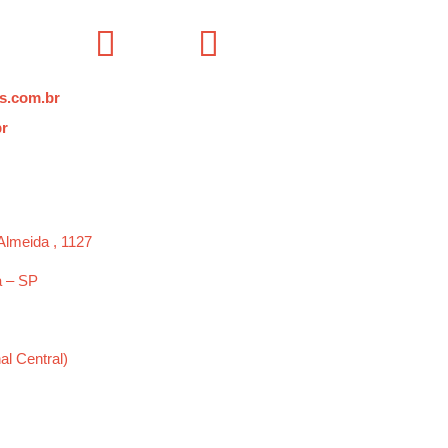
s.com.br
br
Almeida , 1127
a – SP
al Central)