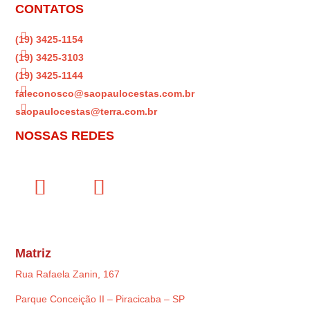
CONTATOS

(19) 3425-1154

(19) 3425-3103

(19) 3425-1144

faleconosco@saopaulocestas.com.br

saopaulocestas@terra.com.br
NOSSAS REDES
Matriz
Rua Rafaela Zanin, 167
Parque Conceição II – Piracicaba – SP