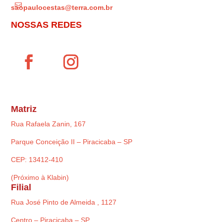

saopaulocestas@terra.com.br
NOSSAS REDES
Matriz
Rua Rafaela Zanin, 167
Parque Conceição II – Piracicaba – SP
CEP: 13412-410
(Próximo à Klabin)
Filial
Rua José Pinto de Almeida , 1127
Centro – Piracicaba – SP