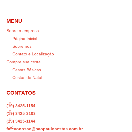
MENU
Sobre a empresa
Página Inicial
Sobre nós
Contato e Localização
Compre sua cesta
Cestas Básicas
Cestas de Natal
CONTATOS

(19) 3425-1154

(19) 3425-3103

(19) 3425-1144

faleconosco@saopaulocestas.com.br