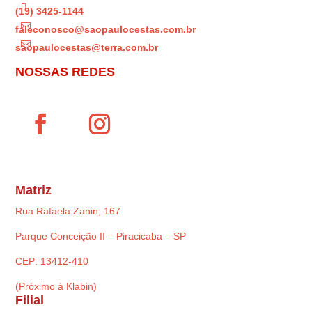

(19) 3425-1144

faleconosco@saopaulocestas.com.br

saopaulocestas@terra.com.br
NOSSAS REDES
Matriz
Rua Rafaela Zanin, 167
Parque Conceição II – Piracicaba – SP
CEP: 13412-410
(Próximo à Klabin)
Filial