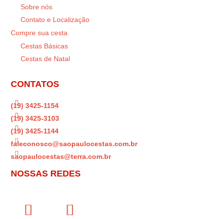
Sobre nós
Contato e Localização
Compre sua cesta
Cestas Básicas
Cestas de Natal
CONTATOS

(19) 3425-1154

(19) 3425-3103

(19) 3425-1144

faleconosco@saopaulocestas.com.br

saopaulocestas@terra.com.br
NOSSAS REDES