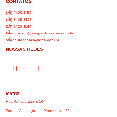
CONTATOS

(19) 3425-1154

(19) 3425-3103

(19) 3425-1144

faleconosco@saopaulocestas.com.br

saopaulocestas@terra.com.br
NOSSAS REDES
Matriz
Rua Rafaela Zanin, 167
Parque Conceição II – Piracicaba – SP