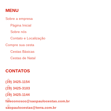
MENU
Sobre a empresa
Página Inicial
Sobre nós
Contato e Localização
Compre sua cesta
Cestas Básicas
Cestas de Natal
CONTATOS

(19) 3425-1154

(19) 3425-3103

(19) 3425-1144

faleconosco@saopaulocestas.com.br

saopaulocestas@terra.com.br