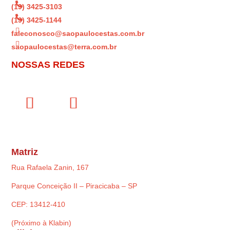

(19) 3425-3103

(19) 3425-1144

faleconosco@saopaulocestas.com.br

saopaulocestas@terra.com.br
NOSSAS REDES
Matriz
Rua Rafaela Zanin, 167
Parque Conceição II – Piracicaba – SP
CEP: 13412-410
(Próximo à Klabin)