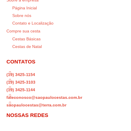
Sobre a empresa
Página Inicial
Sobre nós
Contato e Localização
Compre sua cesta
Cestas Básicas
Cestas de Natal
CONTATOS

(19) 3425-1154

(19) 3425-3103

(19) 3425-1144

faleconosco@saopaulocestas.com.br

saopaulocestas@terra.com.br
NOSSAS REDES