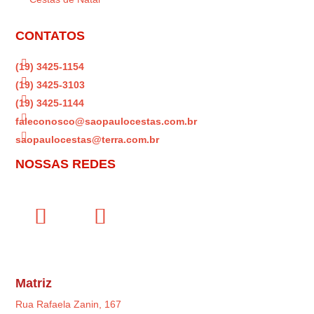
CONTATOS

(19) 3425-1154

(19) 3425-3103

(19) 3425-1144

faleconosco@saopaulocestas.com.br

saopaulocestas@terra.com.br
NOSSAS REDES
Matriz
Rua Rafaela Zanin, 167