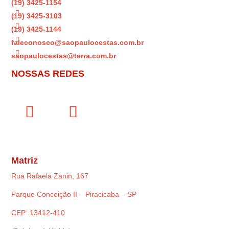
(19) 3425-1154

(19) 3425-3103

(19) 3425-1144

faleconosco@saopaulocestas.com.br

saopaulocestas@terra.com.br
NOSSAS REDES
Matriz
Rua Rafaela Zanin, 167
Parque Conceição II – Piracicaba – SP
CEP: 13412-410