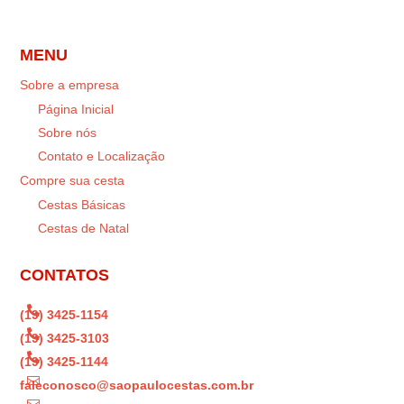
MENU
Sobre a empresa
Página Inicial
Sobre nós
Contato e Localização
Compre sua cesta
Cestas Básicas
Cestas de Natal
CONTATOS

(19) 3425-1154

(19) 3425-3103

(19) 3425-1144

faleconosco@saopaulocestas.com.br