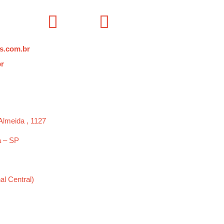
s.com.br
br
Almeida , 1127
a – SP
al Central)