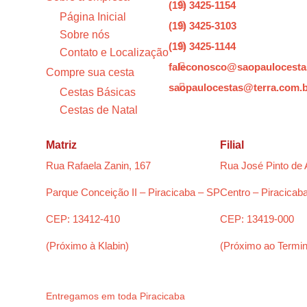
(19) 3425-1154

Página Inicial
(19) 3425-3103

Sobre nós
(19) 3425-1144

Contato e Localização
faleconosco@saopaulocesta

Compre sua cesta
saopaulocestas@terra.com.

Cestas Básicas
Cestas de Natal
Matriz
Filial
Rua Rafaela Zanin, 167
Rua José Pinto de 
Parque Conceição II – Piracicaba – SP
Centro – Piracicab
CEP: 13412-410
CEP: 13419-000
(Próximo à Klabin)
(Próximo ao Termin
Entregamos em toda Piracicaba