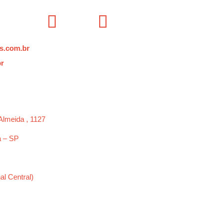
s.com.br
br
Almeida , 1127
a – SP
al Central)