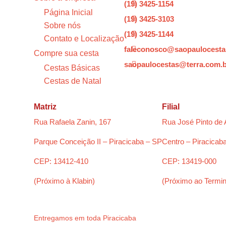
(19) 3425-1154

Página Inicial
(19) 3425-3103

Sobre nós
(19) 3425-1144

Contato e Localização
faleconosco@saopaulocesta

Compre sua cesta
saopaulocestas@terra.com.

Cestas Básicas
Cestas de Natal
Matriz
Filial
Rua Rafaela Zanin, 167
Rua José Pinto de 
Parque Conceição II – Piracicaba – SP
Centro – Piracicab
CEP: 13412-410
CEP: 13419-000
(Próximo à Klabin)
(Próximo ao Termin
Entregamos em toda Piracicaba