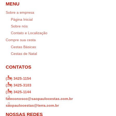
MENU
Sobre a empresa
Página Inicial
Sobre nós
Contato e Localização
Compre sua cesta
Cestas Básicas
Cestas de Natal
CONTATOS

(19) 3425-1154

(19) 3425-3103

(19) 3425-1144

faleconosco@saopaulocestas.com.br

saopaulocestas@terra.com.br
NOSSAS REDES