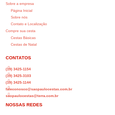
Sobre a empresa
Página Inicial
Sobre nós
Contato e Localização
Compre sua cesta
Cestas Básicas
Cestas de Natal
CONTATOS

(19) 3425-1154

(19) 3425-3103

(19) 3425-1144

faleconosco@saopaulocestas.com.br

saopaulocestas@terra.com.br
NOSSAS REDES