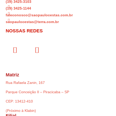

(19) 3425-3103

(19) 3425-1144

faleconosco@saopaulocestas.com.br

saopaulocestas@terra.com.br
NOSSAS REDES
Matriz
Rua Rafaela Zanin, 167
Parque Conceição II – Piracicaba – SP
CEP: 13412-410
(Próximo à Klabin)
Filial