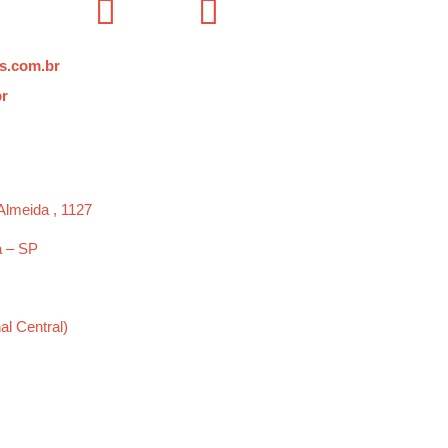
s.com.br
br
Almeida , 1127
a – SP
al Central)