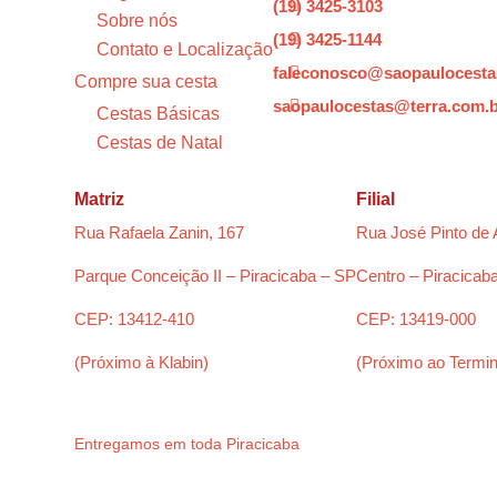
(19) 3425-3103

Sobre nós
(19) 3425-1144

Contato e Localização
faleconosco@saopaulocesta

Compre sua cesta
saopaulocestas@terra.com.

Cestas Básicas
Cestas de Natal
Matriz
Filial
Rua Rafaela Zanin, 167
Rua José Pinto de 
Parque Conceição II – Piracicaba – SP
Centro – Piracicab
CEP: 13412-410
CEP: 13419-000
(Próximo à Klabin)
(Próximo ao Termin
Entregamos em toda Piracicaba