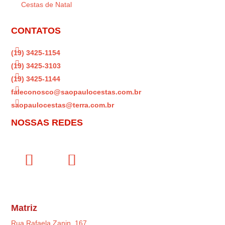
Cestas de Natal
CONTATOS

(19) 3425-1154

(19) 3425-3103

(19) 3425-1144

faleconosco@saopaulocestas.com.br

saopaulocestas@terra.com.br
NOSSAS REDES
Matriz
Rua Rafaela Zanin, 167