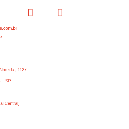
s.com.br
br
Almeida , 1127
a – SP
al Central)