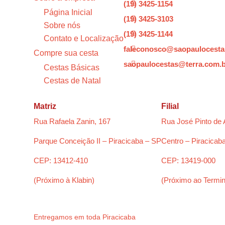
(19) 3425-1154

Página Inicial
(19) 3425-3103

Sobre nós
(19) 3425-1144

Contato e Localização
faleconosco@saopaulocesta

Compre sua cesta
saopaulocestas@terra.com.

Cestas Básicas
Cestas de Natal
Matriz
Filial
Rua Rafaela Zanin, 167
Rua José Pinto de 
Parque Conceição II – Piracicaba – SP
Centro – Piracicab
CEP: 13412-410
CEP: 13419-000
(Próximo à Klabin)
(Próximo ao Termin
Entregamos em toda Piracicaba