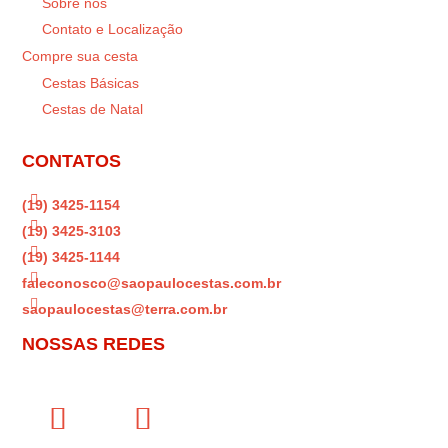
Sobre nós
Contato e Localização
Compre sua cesta
Cestas Básicas
Cestas de Natal
CONTATOS

(19) 3425-1154

(19) 3425-3103

(19) 3425-1144

faleconosco@saopaulocestas.com.br

saopaulocestas@terra.com.br
NOSSAS REDES