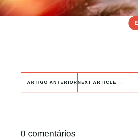
E
←
ARTIGO ANTERIOR
NEXT ARTICLE
→
0 comentários