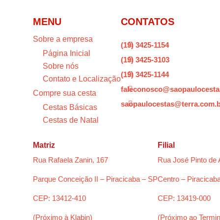
MENU
CONTATOS
Sobre a empresa
(19) 3425-1154

Página Inicial
(19) 3425-3103

Sobre nós
(19) 3425-1144

Contato e Localização
faleconosco@saopaulocesta

Compre sua cesta
saopaulocestas@terra.com.

Cestas Básicas
Cestas de Natal
Matriz
Filial
Rua Rafaela Zanin, 167
Rua José Pinto de 
Parque Conceição II – Piracicaba – SP
Centro – Piracicab
CEP: 13412-410
CEP: 13419-000
(Próximo à Klabin)
(Próximo ao Termin