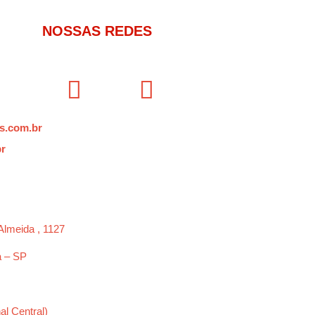
NOSSAS REDES
s.com.br
br
Almeida , 1127
a – SP
al Central)