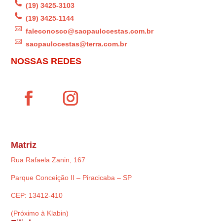

(19) 3425-3103

(19) 3425-1144

faleconosco@saopaulocestas.com.br

saopaulocestas@terra.com.br
NOSSAS REDES
Matriz
Rua Rafaela Zanin, 167
Parque Conceição II – Piracicaba – SP
CEP: 13412-410
(Próximo à Klabin)