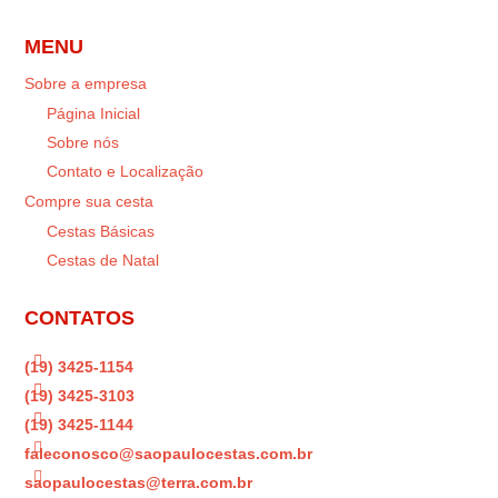
MENU
Sobre a empresa
Página Inicial
Sobre nós
Contato e Localização
Compre sua cesta
Cestas Básicas
Cestas de Natal
CONTATOS

(19) 3425-1154

(19) 3425-3103

(19) 3425-1144

faleconosco@saopaulocestas.com.br

saopaulocestas@terra.com.br