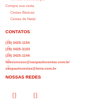
Compre sua cesta
Cestas Básicas
Cestas de Natal
CONTATOS

(19) 3425-1154

(19) 3425-3103

(19) 3425-1144

faleconosco@saopaulocestas.com.br

saopaulocestas@terra.com.br
NOSSAS REDES