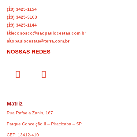

(19) 3425-1154

(19) 3425-3103

(19) 3425-1144

faleconosco@saopaulocestas.com.br

saopaulocestas@terra.com.br
NOSSAS REDES
Matriz
Rua Rafaela Zanin, 167
Parque Conceição II – Piracicaba – SP
CEP: 13412-410