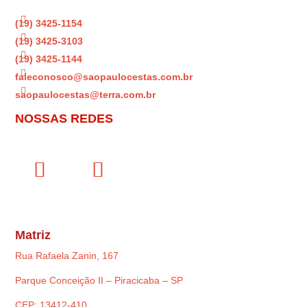

(19) 3425-1154

(19) 3425-3103

(19) 3425-1144

faleconosco@saopaulocestas.com.br

saopaulocestas@terra.com.br
NOSSAS REDES
Matriz
Rua Rafaela Zanin, 167
Parque Conceição II – Piracicaba – SP
CEP: 13412-410