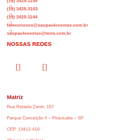
(19) 3425-1154

(19) 3425-3103

(19) 3425-1144

faleconosco@saopaulocestas.com.br

saopaulocestas@terra.com.br
NOSSAS REDES
Matriz
Rua Rafaela Zanin, 167
Parque Conceição II – Piracicaba – SP
CEP: 13412-410