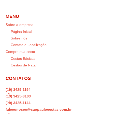
MENU
Sobre a empresa
Página Inicial
Sobre nós
Contato e Localização
Compre sua cesta
Cestas Básicas
Cestas de Natal
CONTATOS

(19) 3425-1154

(19) 3425-3103

(19) 3425-1144

faleconosco@saopaulocestas.com.br