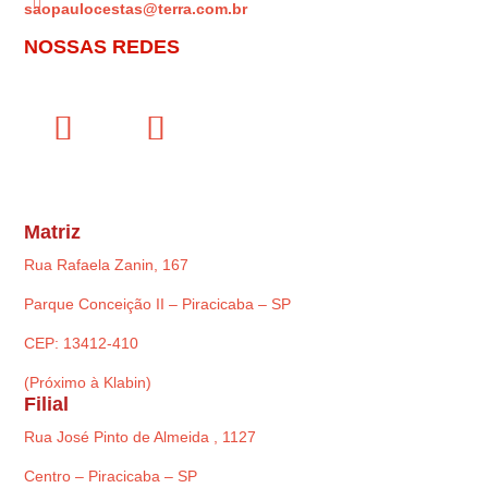

saopaulocestas@terra.com.br
NOSSAS REDES
Matriz
Rua Rafaela Zanin, 167
Parque Conceição II – Piracicaba – SP
CEP: 13412-410
(Próximo à Klabin)
Filial
Rua José Pinto de Almeida , 1127
Centro – Piracicaba – SP