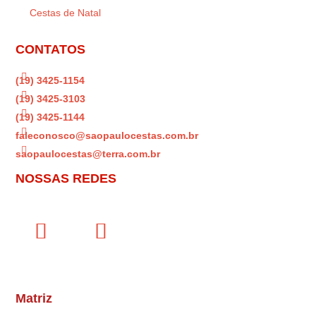
Cestas de Natal
CONTATOS

(19) 3425-1154

(19) 3425-3103

(19) 3425-1144

faleconosco@saopaulocestas.com.br

saopaulocestas@terra.com.br
NOSSAS REDES
Matriz